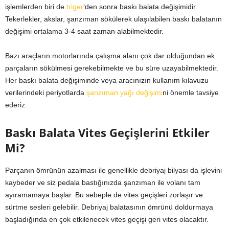
işlemlerden biri de
triger
‘den sonra baskı balata değişimidir.
Tekerlekler, akslar, şanzıman sökülerek ulaşılabilen baskı balatanın
değişimi ortalama 3-4 saat zaman alabilmektedir.
Bazı araçların motorlarında çalışma alanı çok dar olduğundan ek
parçaların sökülmesi gerekebilmekte ve bu süre uzayabilmektedir.
Her baskı balata değişiminde veya aracınızın kullanım kılavuzu
verilerindeki periyotlarda
şanzıman yağı değişimi
ni önemle tavsiye
ederiz.
Baskı Balata Vites Geçişlerini Etkiler
Mi?
Parçanın ömrünün azalması ile genellikle debriyaj bilyası da işlevini
kaybeder ve siz pedala bastığınızda şanzıman ile volanı tam
ayıramamaya başlar. Bu sebeple de vites geçişleri zorlaşır ve
sürtme sesleri gelebilir. Debriyaj balatasının ömrünü doldurmaya
başladığında en çok etkilenecek vites geçişi geri vites olacaktır.