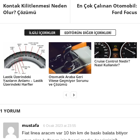
Kontak Kilitlenmesi Neden
En Çok Çalınan Otomobil:
Olur? Çözümü
Ford Focus
İLGİLİ İÇERİKLER
EDİTÖRÜN DİĞER İÇERİKLERİ
Cruise Control Nedir?
Nasıl Kullanılır?
Lastik Üzerindeki
Otomatik Araba Geri
Yazıların Anlamı – Lastik
Vitese Geçmiyor Sorunu
Üzerindeki Harfler
ve Çözümü
1 YORUM
mustafa
6 Ocak 2023 at 23:55
Fiat linea aracım var 10 bin km de baskı balata bitiyor