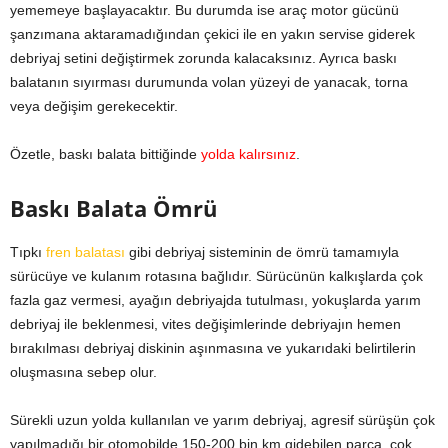
yememeye başlayacaktır. Bu durumda ise araç motor gücünü
şanzımana aktaramadığından çekici ile en yakın servise giderek
debriyaj setini değiştirmek zorunda kalacaksınız. Ayrıca baskı
balatanın sıyırması durumunda volan yüzeyi de yanacak, torna
veya değişim gerekecektir.
Özetle, baskı balata bittiğinde
yolda kalırsınız
.
Baskı Balata Ömrü
Tıpkı
fren balatası
gibi debriyaj sisteminin de ömrü tamamıyla
sürücüye ve kulanım rotasına bağlıdır. Sürücünün kalkışlarda çok
fazla gaz vermesi, ayağın debriyajda tutulması, yokuşlarda yarım
debriyaj ile beklenmesi, vites değişimlerinde debriyajın hemen
bırakılması debriyaj diskinin aşınmasına ve yukarıdaki belirtilerin
oluşmasına sebep olur.
Sürekli uzun yolda kullanılan ve yarım debriyaj, agresif sürüşün çok
yapılmadığı bir otomobilde 150-200 bin km gidebilen parça, çok