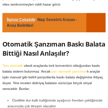
vites senkronmeçleri ciddi hasar görür.
İlginizi Çekebilir
Map Sensörü Arızası -
Arıza Belirtileri
Otomatik Şanzıman Baskı Balata
Bittiği Nasıl Anlaşılır?
Tam otomatik
vitesli araçlarda tork konvertörü olduğundan baskı
balata sistemi bulunmaz. Ancak
yarı otomatik şanzıman
lı araçlar
tıpkı manuel gibi belirli periyotlarda baskı balata değişimine ihtiyaç
duyar. Yine incelen debriyaj balatası sürücüye birçok sinyal
verecektir. Bunlar;
Özellikle dur-kalk trafiğininde ayağınızı frenden çektiğinizde
aracınızda çok titreşim olacaktır.