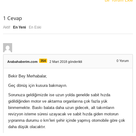
Bir Yorum Ekle
1
Cevap
Aktif
En Yeni
En Eski
354
0
Yorum
Arabahaberim.com
2 Mart 2018 gönderildi
Bekir Bey Merhabalar,
Geç dönüş için kusura bakmayın.
Sorunuza geldiğimizde ise uzun yolda genelde sabit hızda
gidildiğinden motor ve aktarma organlarına çok fazla yük
binmemekte. Baskı balata daha uzun gidecek, alt takımların
revizyon isteme süresi uzayacak ve sabit hızda giden motorun
yıpranma durumu o km’leri şehir içinde yapmış otomobile göre çok
daha düşük olacaktır.