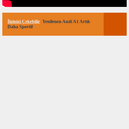
İlginizi Çekebilir
Yenilenen Audi A1 Artık
Daha Sportif