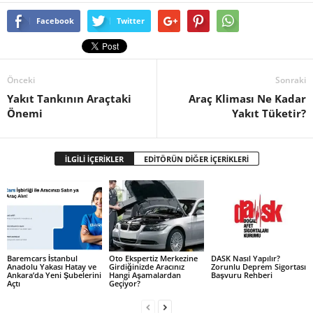
Facebook
Twitter
Önceki
Sonraki
Yakıt Tankının Araçtaki
Araç Kliması Ne Kadar
Önemi
Yakıt Tüketir?
İLGİLİ İÇERİKLER
EDİTÖRÜN DİĞER İÇERİKLERİ
Baremcars İstanbul
Oto Ekspertiz Merkezine
DASK Nasıl Yapılır?
Anadolu Yakası Hatay ve
Girdiğinizde Aracınız
Zorunlu Deprem Sigortası
Ankara’da Yeni Şubelerini
Hangi Aşamalardan
Başvuru Rehberi
Açtı
Geçiyor?