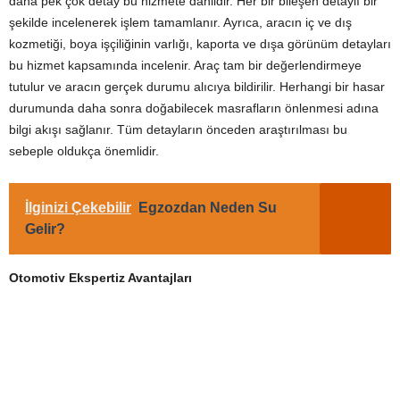
daha pek çok detay bu hizmete dahildir. Her bir bileşen detaylı bir
şekilde incelenerek işlem tamamlanır. Ayrıca, aracın iç ve dış
kozmetiği, boya işçiliğinin varlığı, kaporta ve dışa görünüm detayları
bu hizmet kapsamında incelenir. Araç tam bir değerlendirmeye
tutulur ve aracın gerçek durumu alıcıya bildirilir. Herhangi bir hasar
durumunda daha sonra doğabilecek masrafların önlenmesi adına
bilgi akışı sağlanır. Tüm detayların önceden araştırılması bu
sebeple oldukça önemlidir.
İlginizi Çekebilir
Egzozdan Neden Su
Gelir?
Otomotiv Ekspertiz Avantajları