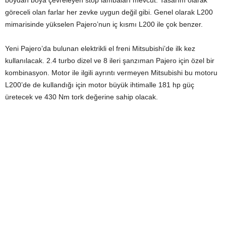
boydan boya çevreleyen stop lambaları mevcut. Tasarım olarak
göreceli olan farlar her zevke uygun değil gibi. Genel olarak L200
mimarisinde yükselen Pajero’nun iç kısmı L200 ile çok benzer.
Yeni Pajero’da bulunan elektrikli el freni Mitsubishi’de ilk kez
kullanılacak. 2.4 turbo dizel ve 8 ileri şanzıman Pajero için özel bir
kombinasyon. Motor ile ilgili ayrıntı vermeyen Mitsubishi bu motoru
L200’de de kullandığı için motor büyük ihtimalle 181 hp güç
üretecek ve 430 Nm tork değerine sahip olacak.