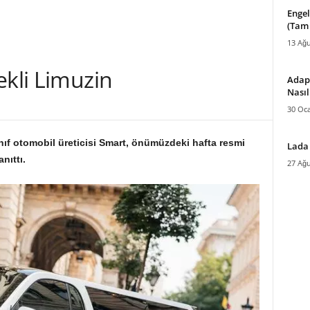
Engel
(Tam
13 Ağu
ekli Limuzin
Adapt
Nasıl
30 Oc
ıf otomobil üreticisi Smart, önümüzdeki hafta resmi
Lada 
nıttı.
27 Ağu