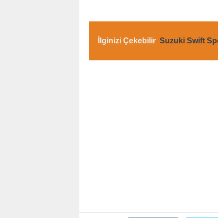
İlginizi Çekebilir
Suzuki Swift Sp