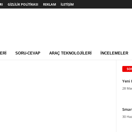
RI
GIZLILIK POLITIKASI
REKLAM
İLETIŞIM
ERI
SORU-CEVAP
ARAÇ TEKNOLOJILERI
İNCELEMELER
SO
Yeni 
28 Mar
Smart
30 Haz