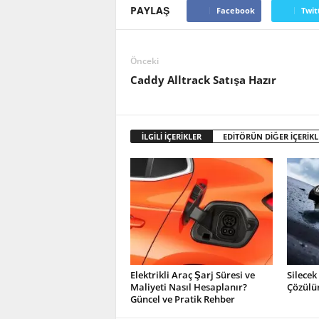
PAYLAŞ
Facebook
Twit
Önceki
Caddy Alltrack Satışa Hazır
İLGİLİ İÇERİKLER
EDİTÖRÜN DİĞER İÇERİKL
Elektrikli Araç Şarj Süresi ve
Silecek
Maliyeti Nasıl Hesaplanır?
Çözülü
Güncel ve Pratik Rehber