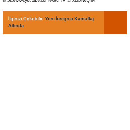
https://www.youtube.com/watch?v=aTxZnxNeQm4
İlginizi Çekebilir
Yeni İnsignia Kamuflaj
Altında