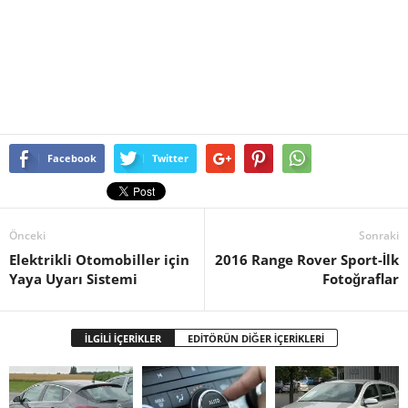
Facebook
Twitter
Önceki
Sonraki
Elektrikli Otomobiller için
2016 Range Rover Sport-İlk
Yaya Uyarı Sistemi
Fotoğraflar
İLGİLİ İÇERİKLER
EDİTÖRÜN DİĞER İÇERİKLERİ