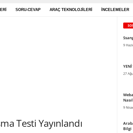
ERI
SORU-CEVAP
ARAÇ TEKNOLOJILERI
İNCELEMELER
SO
Ssan
9 Hazi
YENİ
27 Ağu
Weba
Nasıl
9 Nisa
şma Testi Yayınlandı
Araba
Bilgi