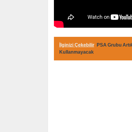
İlginizi Çekebilir
PSA Grubu Artı
Kullanmayacak