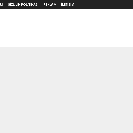
RI
GIZLILIK POLITIKASI
REKLAM
İLETIŞIM