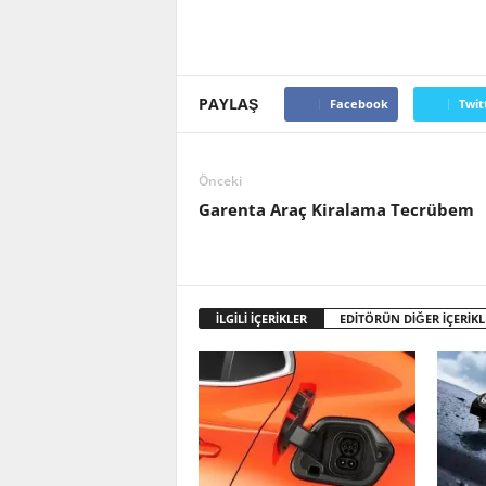
PAYLAŞ
Facebook
Twit
Önceki
Garenta Araç Kiralama Tecrübem
İLGİLİ İÇERİKLER
EDİTÖRÜN DİĞER İÇERİKL