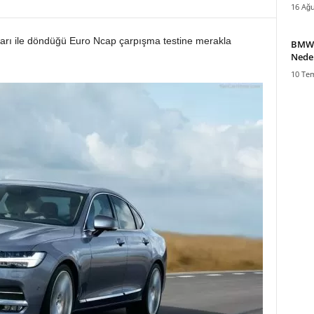
16 Ağu
lıkları ile döndüğü Euro Ncap çarpışma testine merakla
BMW 1
Nede
10 Te