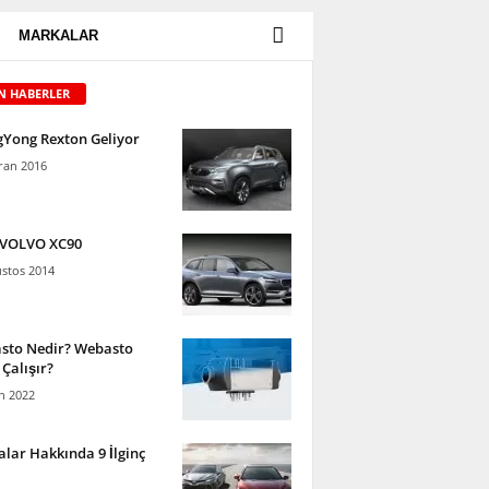
MARKALAR
N HABERLER
gYong Rexton Geliyor
ran 2016
 VOLVO XC90
stos 2014
sto Nedir? Webasto
 Çalışır?
n 2022
lar Hakkında 9 İlginç