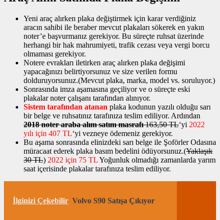
Yeni araç alırken plaka değiştirmek için karar verdiğiniz
aracın sahibi ile beraber mevcut plakaları sökerek en yakın
noter’e başvurmanız gerekiyor. Bu süreçte ruhsat üzerinde
herhangi bir hak mahrumiyeti, trafik cezası veya vergi borcu
olmaması gerekiyor.
Notere evrakları iletirken araç alırken plaka değişimi
yapacağınızı belirtiyorsunuz ve size verilen formu
dolduruyorsunuz.(Mevcut plaka, marka, model vs. soruluyor.)
Sonrasında imza aşamasına geçiliyor ve o süreçte eski
plakalar noter çalışanı tarafından alınıyor.
Sistem tarafından atanan
plaka kodunun yazılı olduğu sarı
bir belge ve ruhsatınız tarafınıza teslim ediliyor. Ardından
2018 noter araba alım satım masrafı
163,50 TL
‘yi
2022
yılı için 407 TL
‘yi vezneye ödemeniz gerekiyor.
Bu aşama sonrasında elinizdeki sarı belge ile Şoförler Odasına
müracaat ederek plaka basım bedelini ödüyorsunuz.(
Yaklaşık
30 TL
)
2022 için 75 TL
Yoğunluk olmadığı zamanlarda yarım
saat içerisinde plakalar tarafınıza teslim ediliyor.
İlginizi Çekebilir
Volvo S90 Satışa Çıkıyor