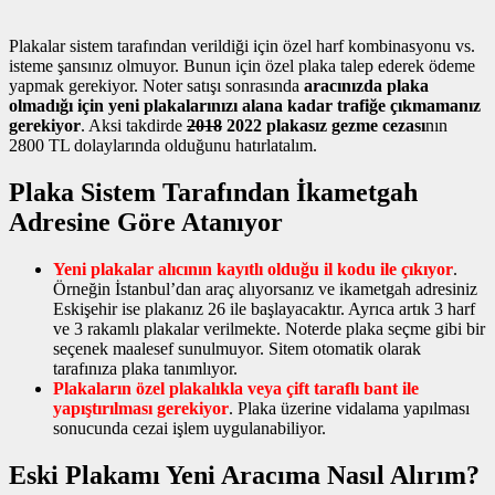
Plakalar sistem tarafından verildiği için özel harf kombinasyonu vs.
isteme şansınız olmuyor. Bunun için özel plaka talep ederek ödeme
yapmak gerekiyor. Noter satışı sonrasında
aracınızda plaka
olmadığı için yeni plakalarınızı alana kadar trafiğe çıkmamanız
gerekiyor
. Aksi takdirde
2018
2022 plakasız gezme cezası
nın
2800 TL dolaylarında olduğunu hatırlatalım.
Plaka Sistem Tarafından İkametgah
Adresine Göre Atanıyor
Yeni plakalar alıcının kayıtlı olduğu il kodu ile çıkıyor
.
Örneğin İstanbul’dan araç alıyorsanız ve ikametgah adresiniz
Eskişehir ise plakanız 26 ile başlayacaktır. Ayrıca artık 3 harf
ve 3 rakamlı plakalar verilmekte. Noterde plaka seçme gibi bir
seçenek maalesef sunulmuyor. Sitem otomatik olarak
tarafınıza plaka tanımlıyor.
Plakaların özel plakalıkla veya çift taraflı bant ile
yapıştırılması gerekiyor
. Plaka üzerine vidalama yapılması
sonucunda cezai işlem uygulanabiliyor.
Eski Plakamı Yeni Aracıma Nasıl Alırım?