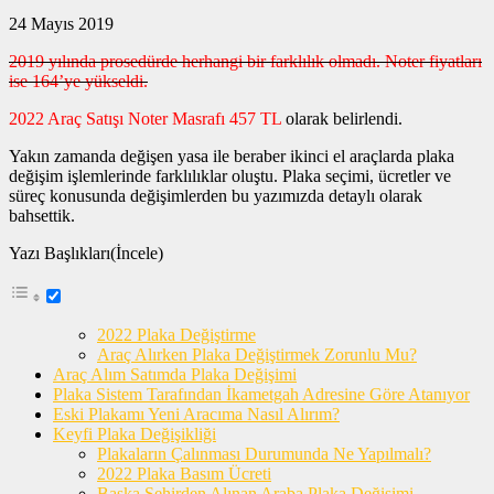
24 Mayıs 2019
2019 yılında prosedürde herhangi bir farklılık olmadı. Noter fiyatları
ise 164’ye yükseldi.
2022 Araç Satışı Noter Masrafı 457 TL
olarak belirlendi.
Yakın zamanda değişen yasa ile beraber ikinci el araçlarda plaka
değişim işlemlerinde farklılıklar oluştu. Plaka seçimi, ücretler ve
süreç konusunda değişimlerden bu yazımızda detaylı olarak
bahsettik.
Yazı Başlıkları(İncele)
2022 Plaka Değiştirme
Araç Alırken Plaka Değiştirmek Zorunlu Mu?
Araç Alım Satımda Plaka Değişimi
Plaka Sistem Tarafından İkametgah Adresine Göre Atanıyor
Eski Plakamı Yeni Aracıma Nasıl Alırım?
Keyfi Plaka Değişikliği
Plakaların Çalınması Durumunda Ne Yapılmalı?
2022 Plaka Basım Ücreti
Başka Şehirden Alınan Araba Plaka Değişimi