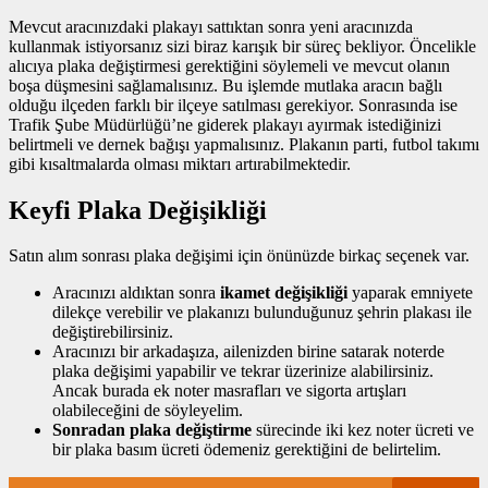
Mevcut aracınızdaki plakayı sattıktan sonra yeni aracınızda
kullanmak istiyorsanız sizi biraz karışık bir süreç bekliyor. Öncelikle
alıcıya plaka değiştirmesi gerektiğini söylemeli ve mevcut olanın
boşa düşmesini sağlamalısınız. Bu işlemde mutlaka aracın bağlı
olduğu ilçeden farklı bir ilçeye satılması gerekiyor. Sonrasında ise
Trafik Şube Müdürlüğü’ne giderek plakayı ayırmak istediğinizi
belirtmeli ve dernek bağışı yapmalısınız. Plakanın parti, futbol takımı
gibi kısaltmalarda olması miktarı artırabilmektedir.
Keyfi Plaka Değişikliği
Satın alım sonrası plaka değişimi için önünüzde birkaç seçenek var.
Aracınızı aldıktan sonra
ikamet değişikliği
yaparak emniyete
dilekçe verebilir ve plakanızı bulunduğunuz şehrin plakası ile
değiştirebilirsiniz.
Aracınızı bir arkadaşıza, ailenizden birine satarak noterde
plaka değişimi yapabilir ve tekrar üzerinize alabilirsiniz.
Ancak burada ek noter masrafları ve sigorta artışları
olabileceğini de söyleyelim.
Sonradan plaka değiştirme
sürecinde iki kez noter ücreti ve
bir plaka basım ücreti ödemeniz gerektiğini de belirtelim.