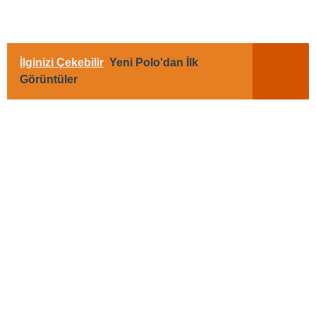
İlginizi Çekebilir
Yeni Polo'dan İlk
Görüntüler