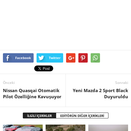
Facebook
Twitter
Önceki
Sonraki
Nissan Quasqai Otomatik
Yeni Mazda 2 Sport Black
Pilot Özelliğine Kavuşuyor
Duyuruldu
İLGİLİ İÇERİKLER
EDİTÖRÜN DİĞER İÇERİKLERİ