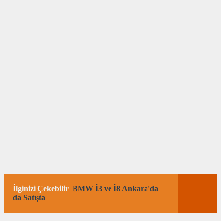
İlginizi Çekebilir
BMW İ3 ve İ8 Ankara'da
da Satışta