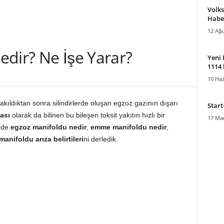
Volk
Habe
12 Ağu
dir? Ne İşe Yarar?
Yeni 
1114
10 Haz
yakıldıktan sonra silindirlerde oluşan egzoz gazının dışarı
Start
ası
olarak da bilinen bu bileşen toksit yakıtın hızlı bir
17 Mar
izde
egzoz manifoldu nedir
,
emme manifoldu nedir
,
anifoldu arıza belirtileri
ni derledik.