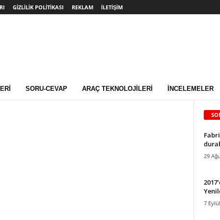
RI
GIZLILIK POLITIKASI
REKLAM
İLETIŞIM
ERI
SORU-CEVAP
ARAÇ TEKNOLOJILERI
İNCELEMELER
SO
Fabri
durab
29 Ağu
2017
Yenil
7 Eylü