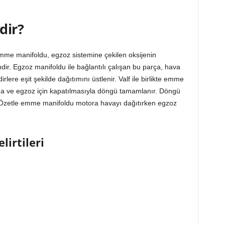
dir?
 emme manifoldu, egzoz sistemine çekilen oksijenin
endir. Egzoz manifoldu ile bağlantılı çalışan bu parça, hava
rlere eşit şekilde dağıtımını üstlenir. Valf ile birlikte emme
, yanma ve egzoz için kapatılmasıyla döngü tamamlanır. Döngü
r. Özetle emme manifoldu motora havayı dağıtırken egzoz
lirtileri