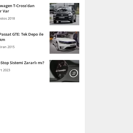
swagen T-Cross’dan
r Var
stos 2018
Passat GTE: Tek Depo ile
 km
iran 2015
-Stop Sistemi Zararlı mı?
t 2023