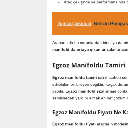
Araç çekişinde ve performansında g
İlginizi Çekebilir
Benzin Pompası 
Arabanızda bu sorunlardan birini ya da bi
manifold da ortaya çıkan arızalar
aracın
Egzoz Manifoldu Tamiri N
Egzoz manifoldu tamiri
için öncelikle so
edilebilen bir bileşen değildir. Kaçak du
yapılır.
Egzoz manifold sızdırması
conta 
servislerden yardım almak en net çözüm o
Egzoz Manifoldu Fiyatı Ne K
Egzoz manifoldu fiyatı
araçların modeline