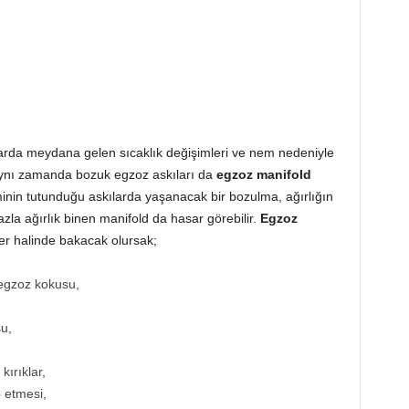
larda meydana gelen sıcaklık değişimleri ve nem nedeniyle
Aynı zamanda bozuk egzoz askıları da
egzoz manifold
inin tutunduğu askılarda yaşanacak bir bozulma, ağırlığın
zla ağırlık binen manifold da hasar görebilir.
Egzoz
r halinde bakacak olursak;
 egzoz kokusu,
u,
ırıklar,
 etmesi,